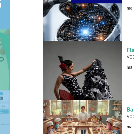
U
ma 
Fl
-
VOO
ma 
Ba
ma 