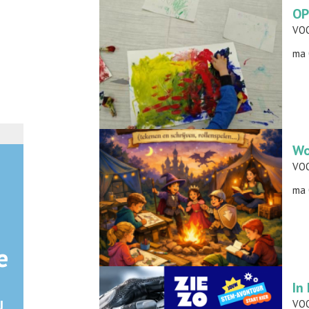
OP
ma 
Wo
ma 
e
In
U