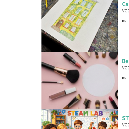
ma 
Be
ma 
ST