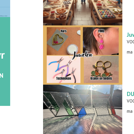
Ju
vr
ma 
N
DU
ma 