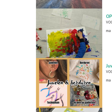
OP
ma 
Ju
ma 