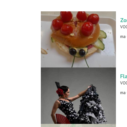
Zo
VOO
ma 
Fl
ma 