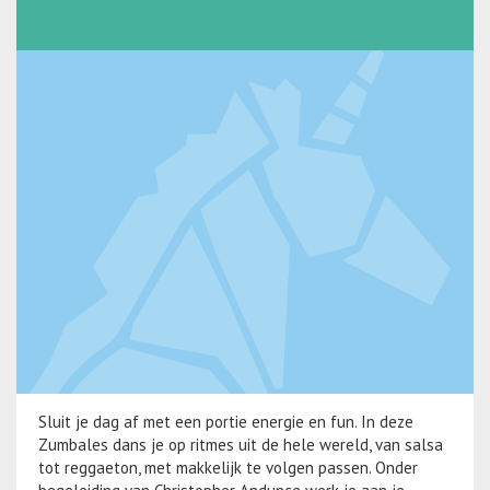
Sluit je dag af met een portie energie en fun. In deze
Zumbales dans je op ritmes uit de hele wereld, van salsa
tot reggaeton, met makkelijk te volgen passen. Onder