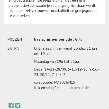
en groepsstukken. De reeks sluit af met een fijne
presentatie/test waarin je vooruitgang zichtbaar wordt.
Ideaal om zelfvertrouwen, muzikaliteit en groepsgevoel
te versterken.
PRIJZEN
basisprijs per periode
: € 75
EXTRA
Online inschrijven vanaf zondag 21 juni
om 10 uur
Maandag van 19u tot 21uur
Data: 14-21-28/09, 5-12-19/10, 9-16-
23-30/11, 7-14/12
cursuscode: MA2026N15
Klik en schrijf in
link percussie