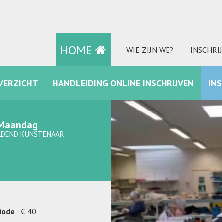
HOME
WIE ZIJN WE?
INSCHRI
VERZICHT
HANDLEIDING ONLINE INSCHRIJVEN
IN
FACEBOOK
- Maandag
ELDEND KUNSTENAAR.
riode
: € 40