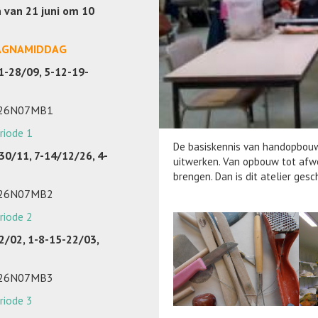
n van 21 juni om 10
AGNAMIDDAG
1-28/09, 5-12-19-
026N07MB1
riode 1
De basiskennis van handopbouw 
30/11, 7-14/12/26, 4-
uitwerken. Van opbouw tot afwe
brengen. Dan is dit atelier gesch
026N07MB2
riode 2
2/02, 1-8-15-22/03,
026N07MB3
riode 3