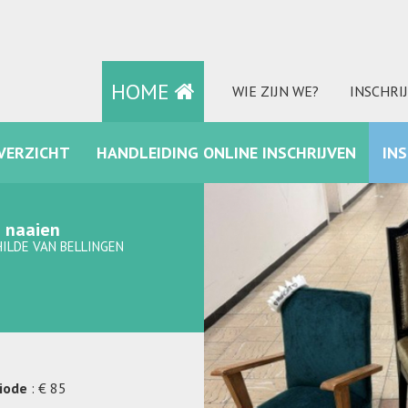
HOME
WIE ZIJN WE?
INSCHRI
VERZICHT
HANDLEIDING ONLINE INSCHRIJVEN
IN
FACEBOOK
g naaien
ILDE VAN BELLINGEN
riode
: € 85