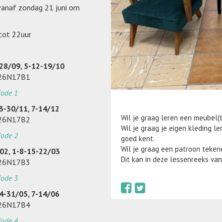
 vanaf zondag 21 juni om
tot 22uur
-28/09, 5-12-19/10
026N17B1
iode 1
23-30/11, 7-14/12
Wil je graag leren een meubel(
026N17B2
Wil je graag je eigen kleding l
iode 2
goed kent.
Wil je graag een patroon teke
/02, 1-8-15-22/03
Dit kan in deze lessenreeks van
026N17B3
iode 3
24-31/05, 7-14/06
026N17B4
iode 4