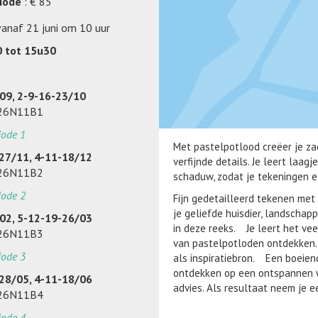
riode
: € 85
 vanaf 21 juni om 10 uur
0 tot 15u30
/09, 2-9-16-23/10
026N11B1
iode 1
Met pastelpotlood creëer je za
-27/11, 4-11-18/12
verfijnde details. Je leert laa
026N11B2
schaduw, zodat je tekeningen e
iode 2
Fijn gedetailleerd tekenen met
je geliefde huisdier, landschap
/02, 5-12-19-26/03
in deze reeks. Je leert het ve
026N11B3
van pastelpotloden ontdekken.
iode 3
als inspiratiebron. Een boeiende
ontdekken op een ontspannen wij
-28/05, 4-11-18/06
advies. Als resultaat neem je 
026N11B4
iode 4