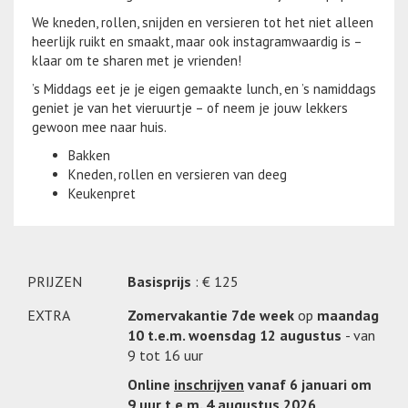
We kneden, rollen, snijden en versieren tot het niet alleen
heerlijk ruikt en smaakt, maar ook instagramwaardig is –
klaar om te sharen met je vrienden!
’s Middags eet je je eigen gemaakte lunch, en ’s namiddags
geniet je van het vieruurtje – of neem je jouw lekkers
gewoon mee naar huis.
Bakken
Kneden, rollen en versieren van deeg
Keukenpret
PRIJZEN
Basisprijs
: € 125
EXTRA
Zomervakantie 7de week
op
maandag
10 t.e.m. woensdag 12 augustus
- van
9 tot 16 uur
Online
inschrijven
vanaf 6 januari om
9 uur t.e.m. 4 augustus 2026