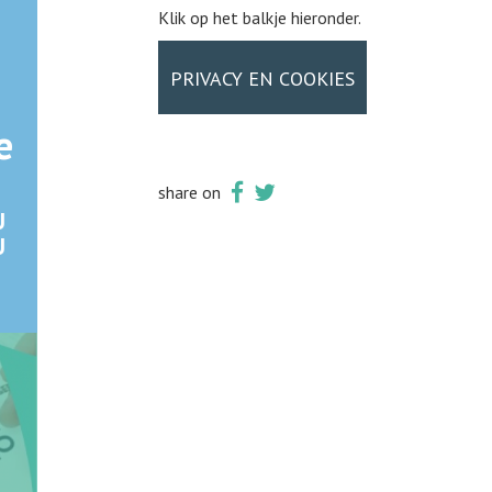
Klik op het balkje hieronder.
PRIVACY EN COOKIES
e
share on
U
U
-