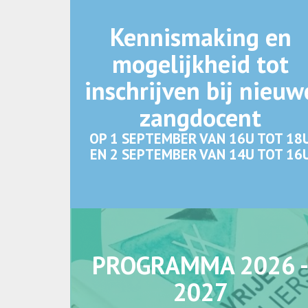
Kennismaking en
mogelijkheid tot
inschrijven bij nieuw
zangdocent
OP 1 SEPTEMBER VAN 16U TOT 18
EN 2 SEPTEMBER VAN 14U TOT 16
PROGRAMMA 2026 
2027