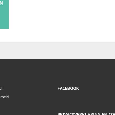
N
CT
FACEBOOK
arheid
PRIVACYVERKLARING EN CO