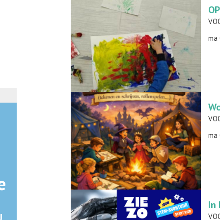
OP
ma 
Wo
ma 
e
In
U