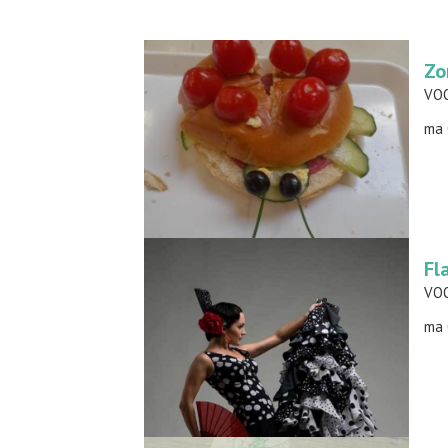
Zo
VOO
ma 
Fl
ma 