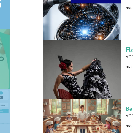
U
ma 
Fl
-
VOO
ma 
Ba
ma 