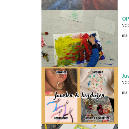
OP
ma 
Ju
ma 