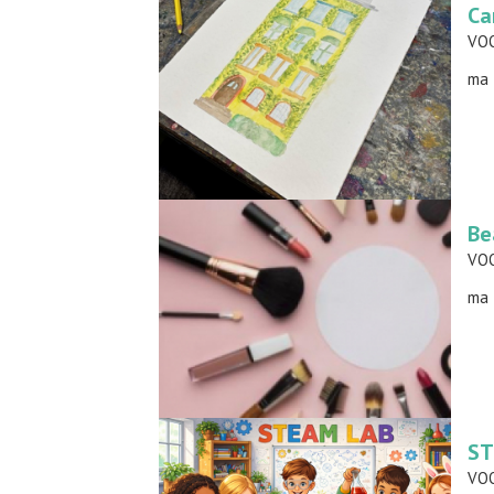
ma 
Be
ma 
ST