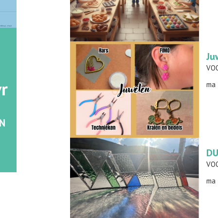
Ju
vr
ma 
N
DU
ma 